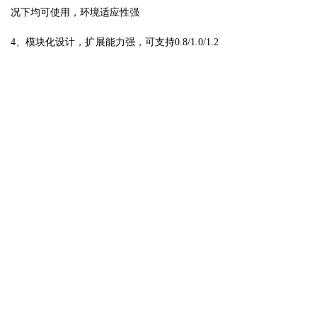
况下均可使用，环境适应性强
4、模块化设计，扩展能力强
，可支持0.8/1.0/1.2
米口
径反射面
上一个：
AKD-N12U
下一个：
AKD-N-AP系列
400 072 1058
全国服务热线：
地址：北京市丰台区科学城海鹰路7号
A栋三层