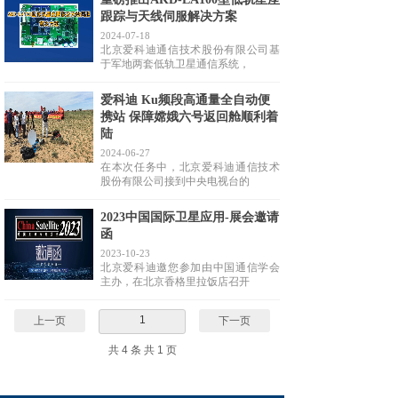
跟踪与天线伺服解决方案
2024-07-18
北京爱科迪通信技术股份有限公司基
于军地两套低轨卫星通信系统，
爱科迪 Ku频段高通量全自动便
携站 保障嫦娥六号返回舱顺利着
陆
2024-06-27
在本次任务中，北京爱科迪通信技术
股份有限公司接到中央电视台的
2023中国国际卫星应用-展会邀请
函
2023-10-23
北京爱科迪邀您参加由中国通信学会
主办，在北京香格里拉饭店召开
1
上一页
下一页
共 4 条 共 1 页